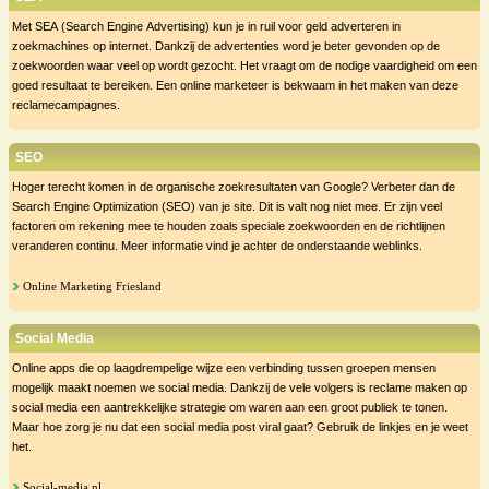
Met SEA (Search Engine Advertising) kun je in ruil voor geld adverteren in
zoekmachines op internet. Dankzij de advertenties word je beter gevonden op de
zoekwoorden waar veel op wordt gezocht. Het vraagt om de nodige vaardigheid om een
goed resultaat te bereiken. Een online marketeer is bekwaam in het maken van deze
reclamecampagnes.
SEO
Hoger terecht komen in de organische zoekresultaten van Google? Verbeter dan de
Search Engine Optimization (SEO) van je site. Dit is valt nog niet mee. Er zijn veel
factoren om rekening mee te houden zoals speciale zoekwoorden en de richtlijnen
veranderen continu. Meer informatie vind je achter de onderstaande weblinks.
Online Marketing Friesland
Social Media
Online apps die op laagdrempelige wijze een verbinding tussen groepen mensen
mogelijk maakt noemen we social media. Dankzij de vele volgers is reclame maken op
social media een aantrekkelijke strategie om waren aan een groot publiek te tonen.
Maar hoe zorg je nu dat een social media post viral gaat? Gebruik de linkjes en je weet
het.
Social-media.nl