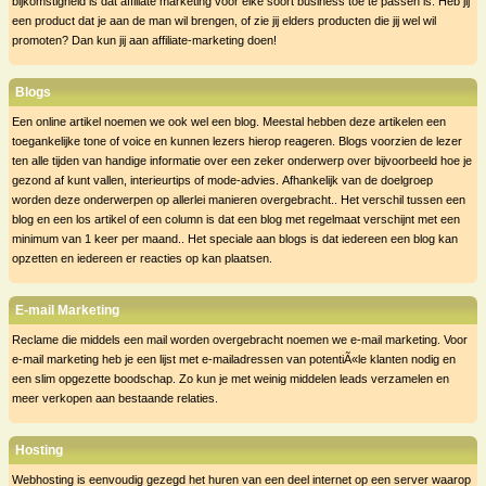
bijkomstigheid is dat affiliate marketing voor elke soort business toe te passen is. Heb jij
een product dat je aan de man wil brengen, of zie jij elders producten die jij wel wil
promoten? Dan kun jij aan affiliate-marketing doen!
Blogs
Een online artikel noemen we ook wel een blog. Meestal hebben deze artikelen een
toegankelijke tone of voice en kunnen lezers hierop reageren. Blogs voorzien de lezer
ten alle tijden van handige informatie over een zeker onderwerp over bijvoorbeeld hoe je
gezond af kunt vallen, interieurtips of mode-advies. Afhankelijk van de doelgroep
worden deze onderwerpen op allerlei manieren overgebracht.. Het verschil tussen een
blog en een los artikel of een column is dat een blog met regelmaat verschijnt met een
minimum van 1 keer per maand.. Het speciale aan blogs is dat iedereen een blog kan
opzetten en iedereen er reacties op kan plaatsen.
E-mail Marketing
Reclame die middels een mail worden overgebracht noemen we e-mail marketing. Voor
e-mail marketing heb je een lijst met e-mailadressen van potentiÃ«le klanten nodig en
een slim opgezette boodschap. Zo kun je met weinig middelen leads verzamelen en
meer verkopen aan bestaande relaties.
Hosting
Webhosting is eenvoudig gezegd het huren van een deel internet op een server waarop