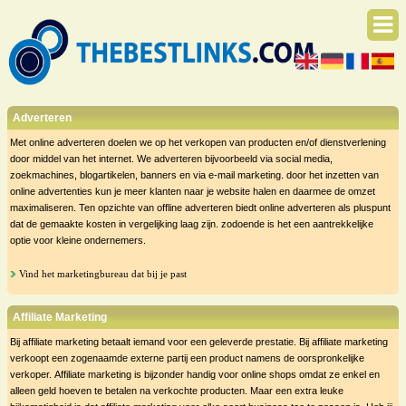
Adverteren
Met online adverteren doelen we op het verkopen van producten en/of dienstverlening
door middel van het internet. We adverteren bijvoorbeeld via social media,
zoekmachines, blogartikelen, banners en via e-mail marketing. door het inzetten van
online advertenties kun je meer klanten naar je website halen en daarmee de omzet
maximaliseren. Ten opzichte van offline adverteren biedt online adverteren als pluspunt
dat de gemaakte kosten in vergelijking laag zijn. zodoende is het een aantrekkelijke
optie voor kleine ondernemers.
Vind het marketingbureau dat bij je past
Affiliate Marketing
Bij affiliate marketing betaalt iemand voor een geleverde prestatie. Bij affiliate marketing
verkoopt een zogenaamde externe partij een product namens de oorspronkelijke
verkoper. Affiliate marketing is bijzonder handig voor online shops omdat ze enkel en
alleen geld hoeven te betalen na verkochte producten. Maar een extra leuke