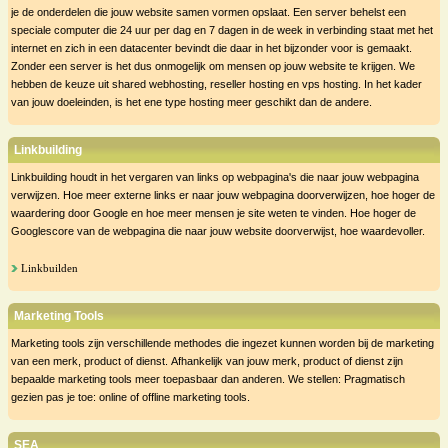
je de onderdelen die jouw website samen vormen opslaat. Een server behelst een
speciale computer die 24 uur per dag en 7 dagen in de week in verbinding staat met het
internet en zich in een datacenter bevindt die daar in het bijzonder voor is gemaakt.
Zonder een server is het dus onmogelijk om mensen op jouw website te krijgen. We
hebben de keuze uit shared webhosting, reseller hosting en vps hosting. In het kader
van jouw doeleinden, is het ene type hosting meer geschikt dan de andere.
Linkbuilding
Linkbuilding houdt in het vergaren van links op webpagina's die naar jouw webpagina
verwijzen. Hoe meer externe links er naar jouw webpagina doorverwijzen, hoe hoger de
waardering door Google en hoe meer mensen je site weten te vinden. Hoe hoger de
Googlescore van de webpagina die naar jouw website doorverwijst, hoe waardevoller.
Linkbuilden
Marketing Tools
Marketing tools zijn verschillende methodes die ingezet kunnen worden bij de marketing
van een merk, product of dienst. Afhankelijk van jouw merk, product of dienst zijn
bepaalde marketing tools meer toepasbaar dan anderen. We stellen: Pragmatisch
gezien pas je toe: online of offline marketing tools.
SEA